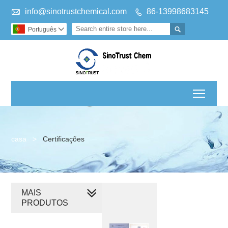

info@sinotrustchemical.com
86-13998683145


Português

Toggl
casa
>
Certificações
MAIS
PRODUTOS