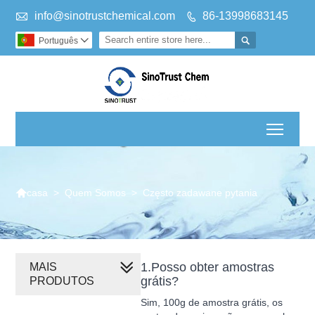

info@sinotrustchemical.com
86-13998683145


Português

Toggl

>
Quem Somos
>
Często zadawane pytania
casa
1.Posso obter amostras
MAIS
grátis?
PRODUTOS
Sim, 100g de amostra grátis, os