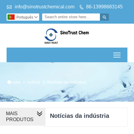

info@sinotrustchemical.com
86-13998683145


Português

Toggl

>
notícia
>
Notícias da indústria
casa
MAIS
Notícias da indústria
PRODUTOS