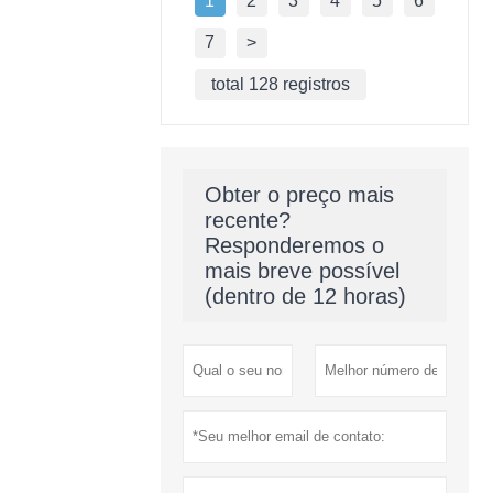
1
2
3
4
5
6
7
>
total 128 registros
Obter o preço mais
recente?
Responderemos o
mais breve possível
(dentro de 12 horas)