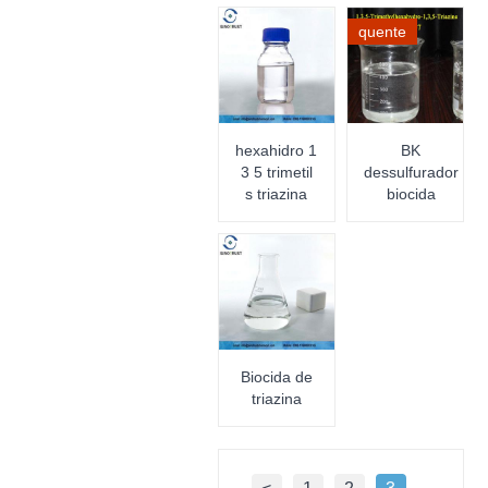
quente
hexahidro 1
BK
3 5 trimetil
dessulfurador
s triazina
biocida
Biocida de
triazina